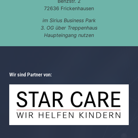
Benzstr. 2
72636 Frickenhausen
im Sirius Business Park
3. OG über Treppenhaus
Haupteingang nutzen
Wir sind Partner von: